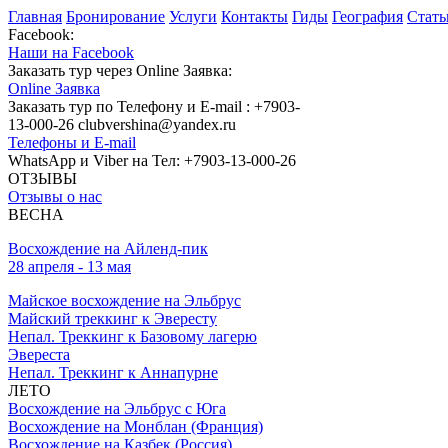
Главная
Бронирование
Услуги
Контакты
Гиды
География
Стать
Facebook:
Наши на Facebook
Заказать тур через Online Заявка:
Online Заявка
Заказать тур по Телефону и E-mail : +7903-
13-000-26 clubvershina@yandex.ru
Телефоны и E-mail
WhatsApp и Viber на Тел: +7903-13-000-26
ОТЗЫВЫ
Отзывы о нас
ВЕСНА
Восхождение на Айленд-пик
28 апреля - 13 мая
Майское восхождение на Эльбрус
Майский треккинг к Эвересту
Непал. Треккинг к Базовому лагерю
Эвереста
Непал. Треккинг к Аннапурне
ЛЕТО
Восхождение на Эльбрус с Юга
Восхождение на Монблан (Франция)
Восхождение на Казбек (Россия)