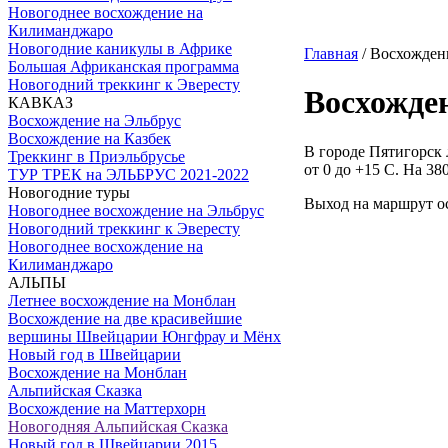
Новогоднее восхождение на
Килиманджаро
Новогодние каникулы в Африке
Главная
/ Восхождени
Большая Африканская программа
Новогодний треккинг к Эвересту
Восхожден
КАВКАЗ
Восхождение на Эльбрус
Восхождение на Казбек
В городе Пятигорск 
Треккинг в Приэльбрусье
от 0 до +15 С. На 38
ТУР ТРЕК на ЭЛЬБРУС 2021-2022
Новогодние туры
Выход на маршрут ос
Новогоднее восхождение на Эльбрус
Новогодний треккинг к Эвересту
Новогоднее восхождение на
Килиманджаро
АЛЬПЫ
Летнее восхождение на Монблан
Восхождение на две красивейшие
вершины Швейцарии Юнгфрау и Мёнх
Новый год в Швейцарии
Восхождение на Монблан
Альпийская Сказка
Восхождение на Маттерхорн
Новогодняя Альпийская Сказка
Новый год в Швейцарии 2015